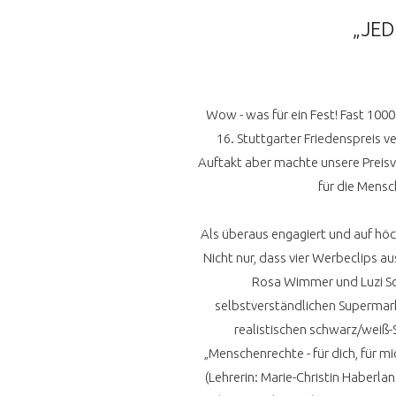
„JED
Wow - was für ein Fest! Fast 100
16. Stuttgarter Friedenspreis 
Auftakt aber machte unsere Preisv
für die Mensc
Als überaus engagiert und auf hö
Nicht nur, dass vier Werbeclips a
Rosa Wimmer und Luzi Sch
selbstverständlichen Supermark
realistischen schwarz/weiß
„Menschenrechte - für dich, für m
(Lehrerin: Marie-Christin Haberla