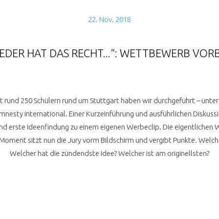
22. Nov. 2018
JEDER HAT DAS RECHT...“: WETTBEWERB VORB
und 250 Schülern rund um Stuttgart haben wir durchgeführt – unters
amnesty international. Einer Kurzeinführung und ausführlichen Disk
und erste Ideenfindung zu einem eigenen Werbeclip. Die eigentliche
ment sitzt nun die Jury vorm Bildschirm und vergibt Punkte. Welch
Welcher hat die zündendste Idee? Welcher ist am originellsten?