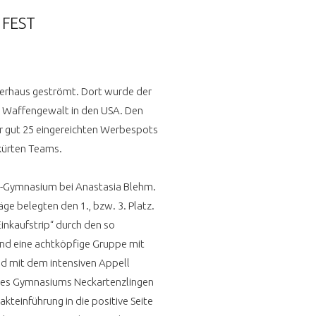
 FEST
aterhaus geströmt. Dort wurde der
en Waffengewalt in den USA. Den
er gut 25 eingereichten Werbespots
ekürten Teams.
ke-Gymnasium bei Anastasia Blehm.
ge belegten den 1., bzw. 3. Platz.
inkaufstrip“ durch den so
end eine achtköpfige Gruppe mit
d mit dem intensiven Appell
0d des Gymnasiums Neckartenzlingen
kteinführung in die positive Seite