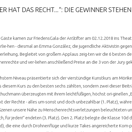
ER HAT DAS RECHT...“: DIE GEWINNER STEHEN
0 Gäste kamen zur FriedensGala der AnStifter am 02.12.2018 ins The
verlie-hen - diesmal an Emma González, die jugendliche Aktivistin geg
erleihung. Begleitet von großem Applaus zeig-ten wir die 6 besten d
henrechte und ver-liehen anschließend Preise an die 3 von der Jury g
chstem Niveau präsentierte sich der vierstündige Kunstkurs am Möri
us diesem Kurs zu den besten sechs zählten, sondern zwei dieser Beiträ
uchmann überzeugten mit ihrem leichtfüßigen, höchst ori-ginellen „E
t der Rechte - alles um-sonst und doch unbezahlbar (1. Platz), währ
-Szenen unsere Nähe zu Menschenrechtsverletzungen beleuchteten un
ich, für jeden!“ endeten (3. Platz). Den 2. Platz belegte die Klasse 1
nd), die eine durch Drohnenflüge und kurze Takes angereicherte Kom-pa