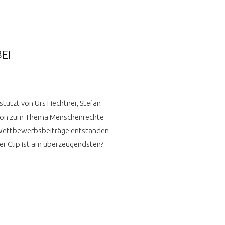
EI
tützt von Urs Fiechtner, Stefan
ussion zum Thema Menschenrechte
n Wettbewerbsbeiträge entstanden
er Clip ist am überzeugendsten?